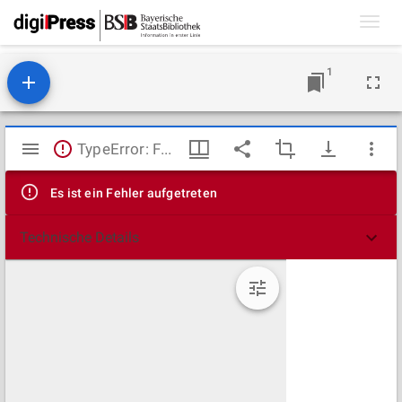
Toggl
navig
1
Mirador
TypeError: Failed to fetch
Viewer
Es ist ein Fehler aufgetreten
Technische Details