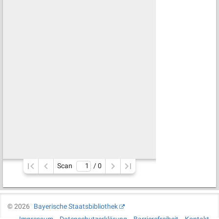
Scan
/ 
0
©
2026
Bayerische Staatsbibliothek
Impressum
Datenschutzerklärung
Barrierefreiheit
Kontakt