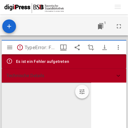
Toggl
navig
1
Mirador
TypeError: Failed to fetch
Viewer
Es ist ein Fehler aufgetreten
Technische Details