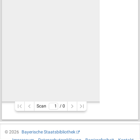
Scan
/ 
0
©
2026
Bayerische Staatsbibliothek
Impressum
Datenschutzerklärung
Barrierefreiheit
Kontakt