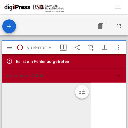
Toggl
navig
1
Mirador
TypeError: Failed to fetch
Viewer
Es ist ein Fehler aufgetreten
Technische Details