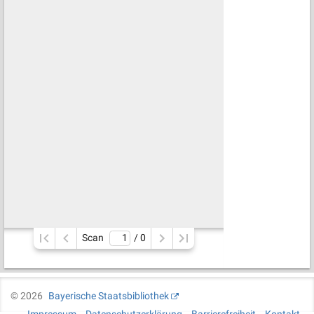
Scan
/ 
0
©
2026
Bayerische Staatsbibliothek
Impressum
Datenschutzerklärung
Barrierefreiheit
Kontakt