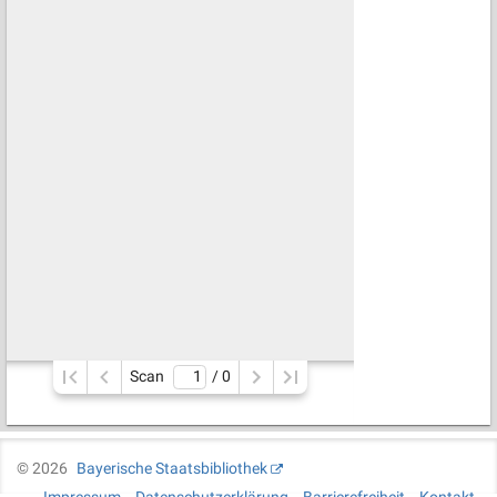
Scan
/ 
0
©
2026
Bayerische Staatsbibliothek
Impressum
Datenschutzerklärung
Barrierefreiheit
Kontakt