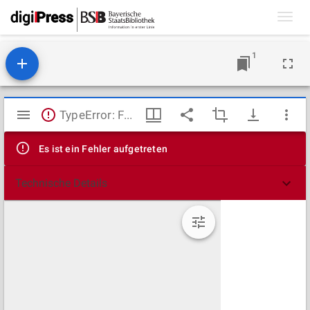
Toggl
navig
1
Mirador
TypeError: Failed to fetch
Viewer
Es ist ein Fehler aufgetreten
Technische Details