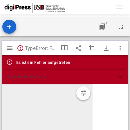
Toggl
navig
1
Mirador
TypeError: Failed to fetch
Viewer
Es ist ein Fehler aufgetreten
Technische Details