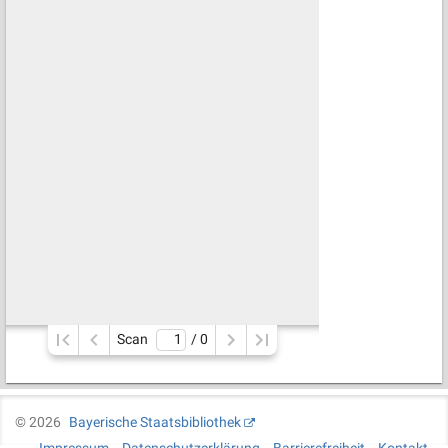
Scan
/ 
0
©
2026
Bayerische Staatsbibliothek
Impressum
Datenschutzerklärung
Barrierefreiheit
Kontakt