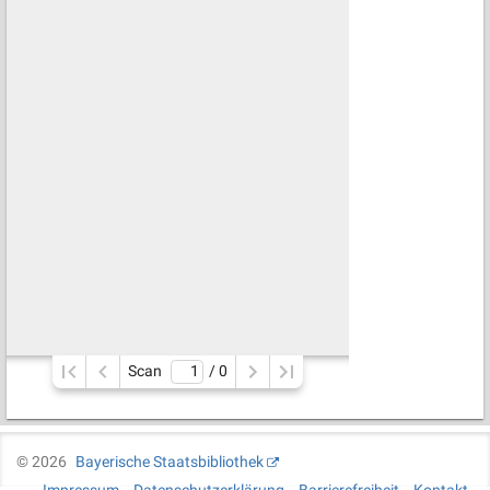
Scan
/ 
0
©
2026
Bayerische Staatsbibliothek
Impressum
Datenschutzerklärung
Barrierefreiheit
Kontakt