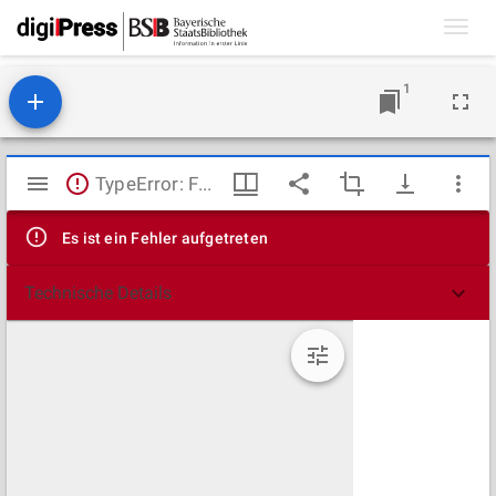
Toggl
navig
1
Mirador
TypeError: Failed to fetch
Viewer
Es ist ein Fehler aufgetreten
Technische Details