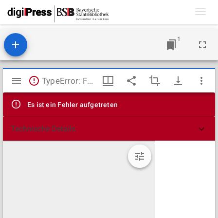
Toggl
navig
1
Mirador
TypeError: Failed to fetch
Viewer
Es ist ein Fehler aufgetreten
Technische Details