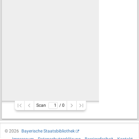
Scan
/ 
0
©
2026
Bayerische Staatsbibliothek
Impressum
Datenschutzerklärung
Barrierefreiheit
Kontakt