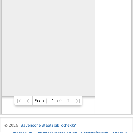
Scan
/ 
0
©
2026
Bayerische Staatsbibliothek
Impressum
Datenschutzerklärung
Barrierefreiheit
Kontakt