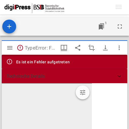
Toggl
navig
1
Mirador
TypeError: Failed to fetch
Viewer
Es ist ein Fehler aufgetreten
Technische Details