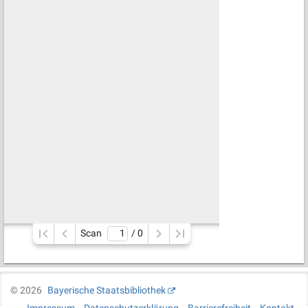
Scan
/ 
0
©
2026
Bayerische Staatsbibliothek
Impressum
Datenschutzerklärung
Barrierefreiheit
Kontakt