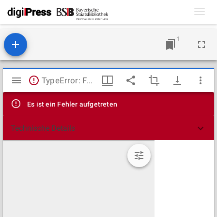
Toggl
navig
1
Mirador
TypeError: Failed to fetch
Viewer
Es ist ein Fehler aufgetreten
Technische Details