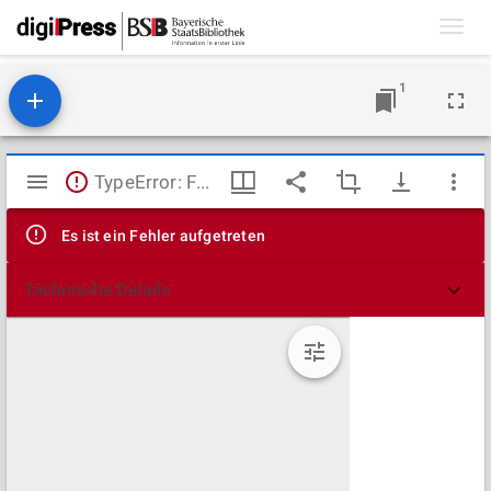
Toggl
navig
1
Mirador
TypeError: Failed to fetch
Viewer
Es ist ein Fehler aufgetreten
Technische Details