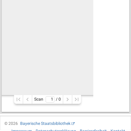
Scan
/ 
0
©
2026
Bayerische Staatsbibliothek
Impressum
Datenschutzerklärung
Barrierefreiheit
Kontakt