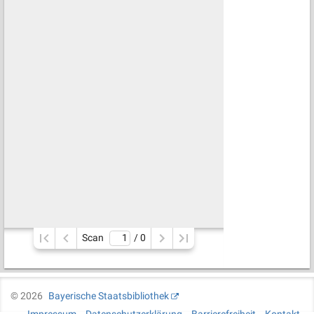
Scan
/ 
0
©
2026
Bayerische Staatsbibliothek
Impressum
Datenschutzerklärung
Barrierefreiheit
Kontakt