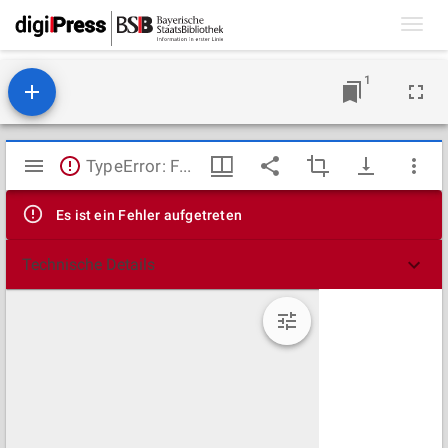
Toggl
navig
1
Mirador
TypeError: Failed to fetch
Viewer
Es ist ein Fehler aufgetreten
Technische Details