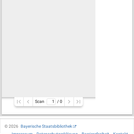
Scan
/ 
0
©
2026
Bayerische Staatsbibliothek
Impressum
Datenschutzerklärung
Barrierefreiheit
Kontakt