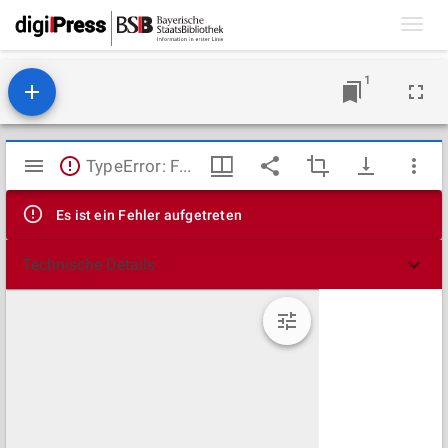
Toggl
navig
1
Mirador
TypeError: Failed to fetch
Viewer
Es ist ein Fehler aufgetreten
Technische Details