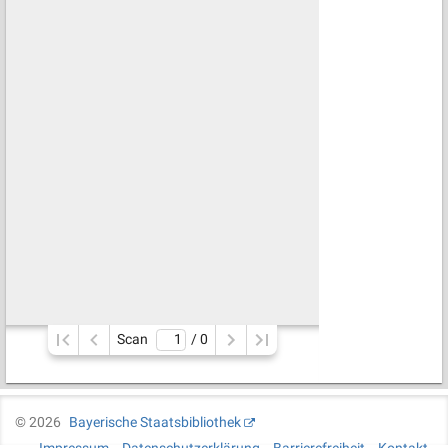
Scan
/ 
0
©
2026
Bayerische Staatsbibliothek
Impressum
Datenschutzerklärung
Barrierefreiheit
Kontakt