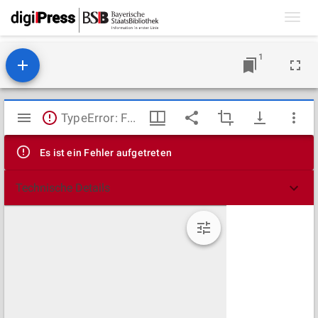
Toggl
navig
1
Mirador
TypeError: Failed to fetch
Viewer
Es ist ein Fehler aufgetreten
Technische Details