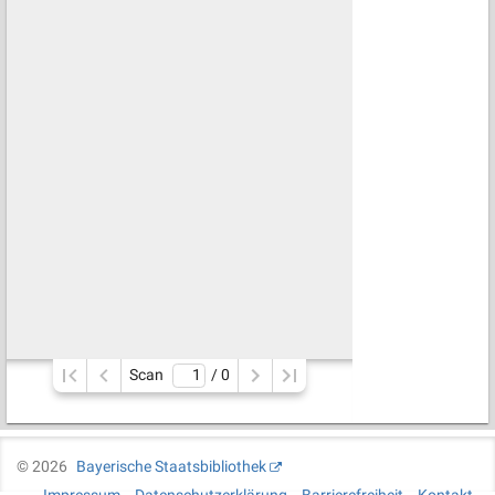
Scan
/ 
0
©
2026
Bayerische Staatsbibliothek
Impressum
Datenschutzerklärung
Barrierefreiheit
Kontakt