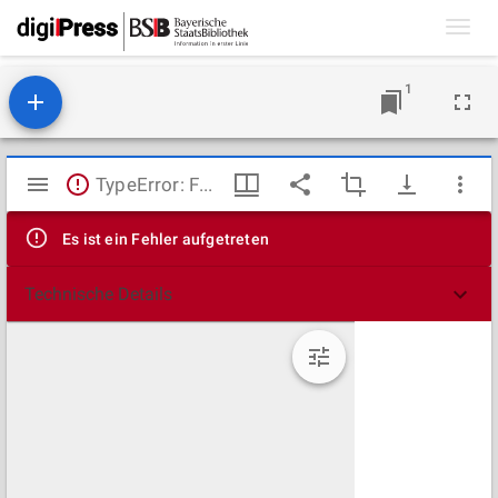
Toggl
navig
1
Mirador
TypeError: Failed to fetch
Viewer
Es ist ein Fehler aufgetreten
Technische Details