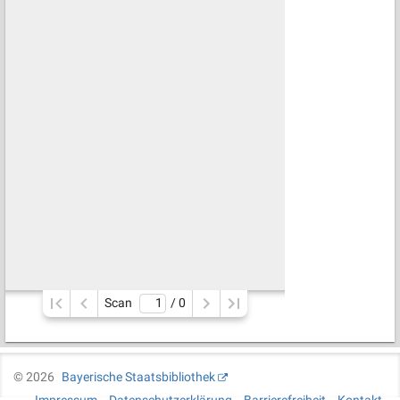
Scan
/ 
0
©
2026
Bayerische Staatsbibliothek
Impressum
Datenschutzerklärung
Barrierefreiheit
Kontakt