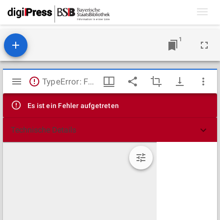
Toggl
navig
1
Mirador
TypeError: Failed to fetch
Viewer
Es ist ein Fehler aufgetreten
Technische Details