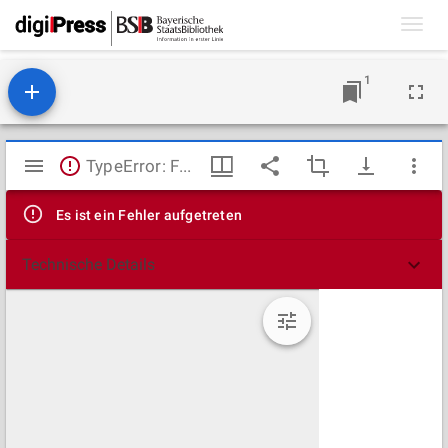
Toggl
navig
1
Mirador
TypeError: Failed to fetch
Viewer
Es ist ein Fehler aufgetreten
Technische Details