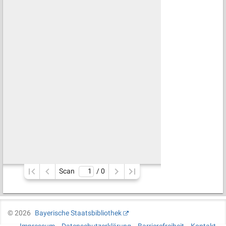
Scan
/ 
0
©
2026
Bayerische Staatsbibliothek
Impressum
Datenschutzerklärung
Barrierefreiheit
Kontakt