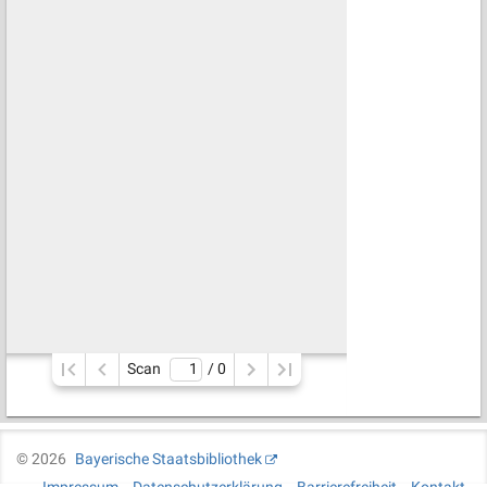
Scan
/ 
0
©
2026
Bayerische Staatsbibliothek
Impressum
Datenschutzerklärung
Barrierefreiheit
Kontakt