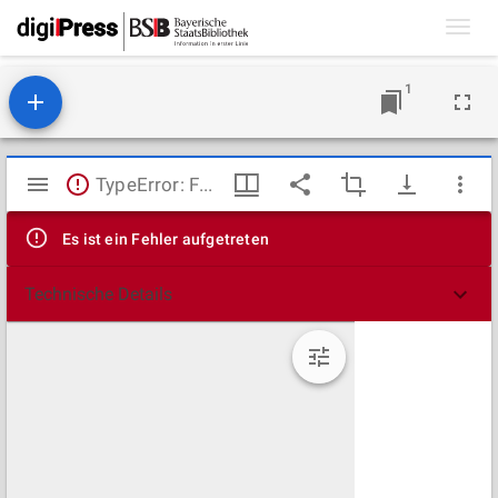
Toggl
navig
1
Mirador
TypeError: Failed to fetch
Viewer
Es ist ein Fehler aufgetreten
Technische Details