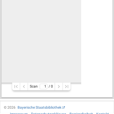
Scan
/ 
0
©
2026
Bayerische Staatsbibliothek
Impressum
Datenschutzerklärung
Barrierefreiheit
Kontakt