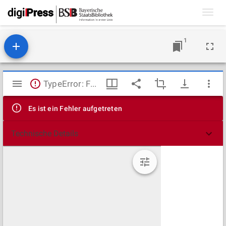
Toggl
navig
1
Mirador
TypeError: Failed to fetch
Viewer
Es ist ein Fehler aufgetreten
Technische Details