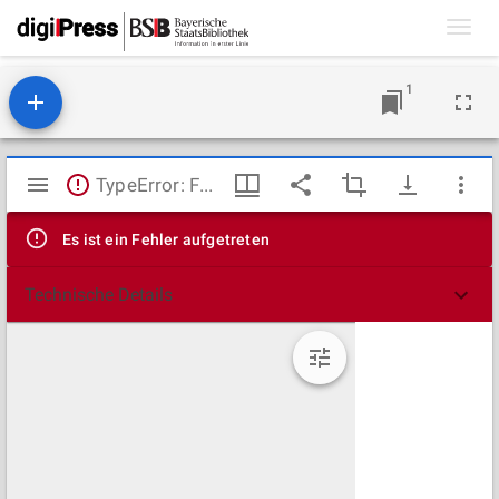
Toggl
navig
1
Mirador
TypeError: Failed to fetch
Viewer
Es ist ein Fehler aufgetreten
Technische Details