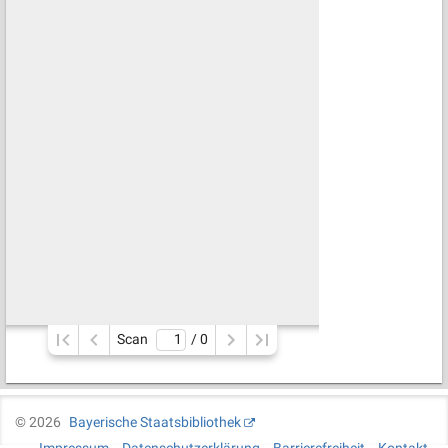
Scan
/ 
0
©
2026
Bayerische Staatsbibliothek
Impressum
Datenschutzerklärung
Barrierefreiheit
Kontakt