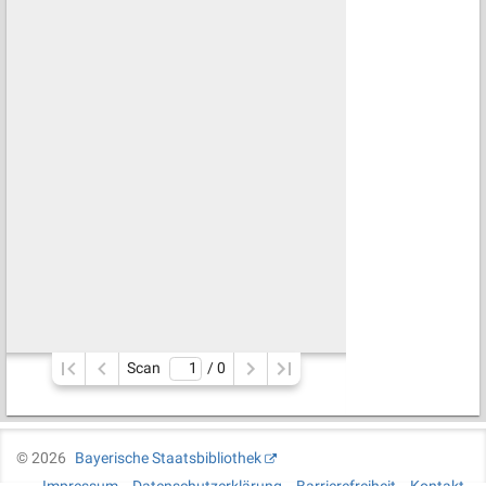
Scan
/ 
0
©
2026
Bayerische Staatsbibliothek
Impressum
Datenschutzerklärung
Barrierefreiheit
Kontakt