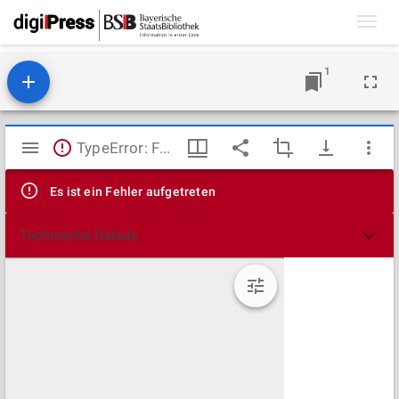
Toggl
navig
1
Mirador
TypeError: Failed to fetch
Viewer
Es ist ein Fehler aufgetreten
Technische Details