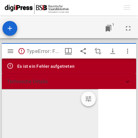
Toggl
navig
1
Mirador
TypeError: Failed to fetch
Viewer
Es ist ein Fehler aufgetreten
Technische Details