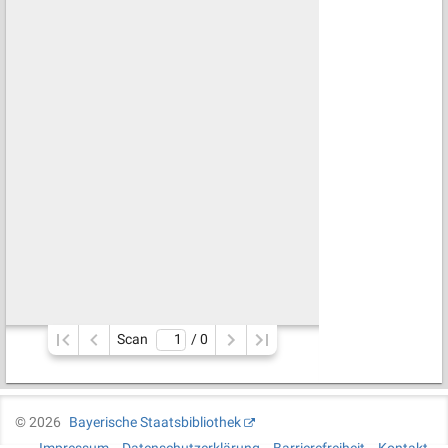
Scan
/ 
0
©
2026
Bayerische Staatsbibliothek
Impressum
Datenschutzerklärung
Barrierefreiheit
Kontakt