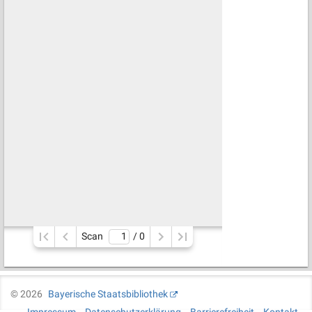
Scan
/ 
0
©
2026
Bayerische Staatsbibliothek
Impressum
Datenschutzerklärung
Barrierefreiheit
Kontakt