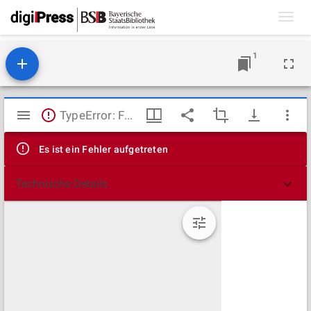
Toggl
navig
1
Mirador
TypeError: Failed to fetch
Viewer
Es ist ein Fehler aufgetreten
Technische Details