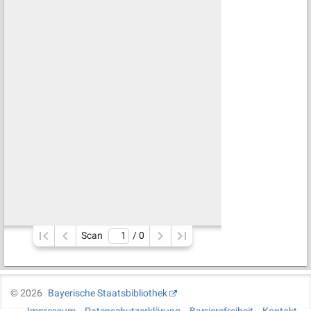
Scan
/ 
0
©
2026
Bayerische Staatsbibliothek
Impressum
Datenschutzerklärung
Barrierefreiheit
Kontakt