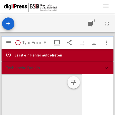
Toggl
navig
1
Mirador
TypeError: Failed to fetch
Viewer
Es ist ein Fehler aufgetreten
Technische Details