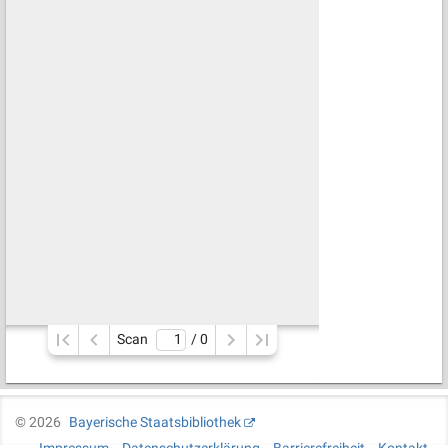
Scan
/ 
0
©
2026
Bayerische Staatsbibliothek
Impressum
Datenschutzerklärung
Barrierefreiheit
Kontakt