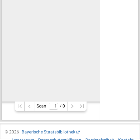
Scan
/ 
0
©
2026
Bayerische Staatsbibliothek
Impressum
Datenschutzerklärung
Barrierefreiheit
Kontakt