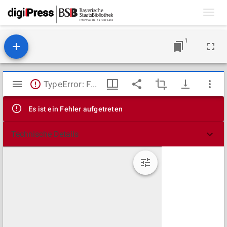
Toggl
navig
1
Mirador
TypeError: Failed to fetch
Viewer
Es ist ein Fehler aufgetreten
Technische Details