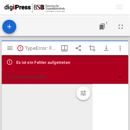
Toggl
navig
1
Mirador
TypeError: Failed to fetch
Viewer
Es ist ein Fehler aufgetreten
Technische Details