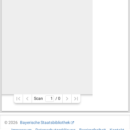
Scan
/ 
0
©
2026
Bayerische Staatsbibliothek
Impressum
Datenschutzerklärung
Barrierefreiheit
Kontakt