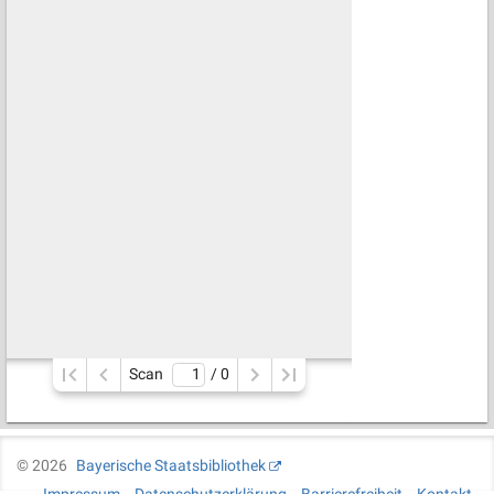
Scan
/ 
0
©
2026
Bayerische Staatsbibliothek
Impressum
Datenschutzerklärung
Barrierefreiheit
Kontakt