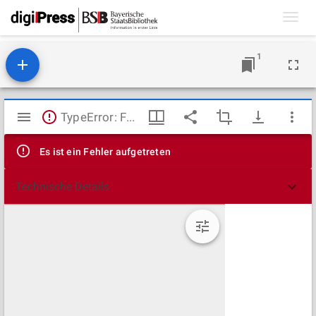
Toggl
navig
1
Mirador
TypeError: Failed to fetch
Viewer
Es ist ein Fehler aufgetreten
Technische Details