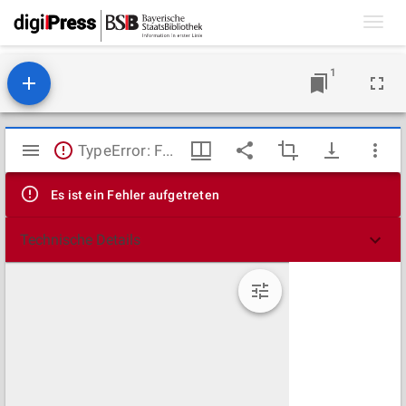
Toggl
navig
1
Mirador
TypeError: Failed to fetch
Viewer
Es ist ein Fehler aufgetreten
Technische Details