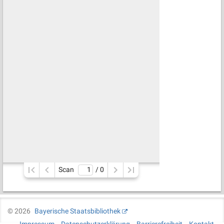
Scan
/ 
0
©
2026
Bayerische Staatsbibliothek
Impressum
Datenschutzerklärung
Barrierefreiheit
Kontakt