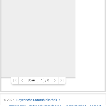
Scan
/ 
0
©
2026
Bayerische Staatsbibliothek
Impressum
Datenschutzerklärung
Barrierefreiheit
Kontakt