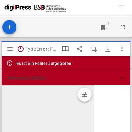
Toggl
navig
1
Mirador
TypeError: Failed to fetch
Viewer
Es ist ein Fehler aufgetreten
Technische Details