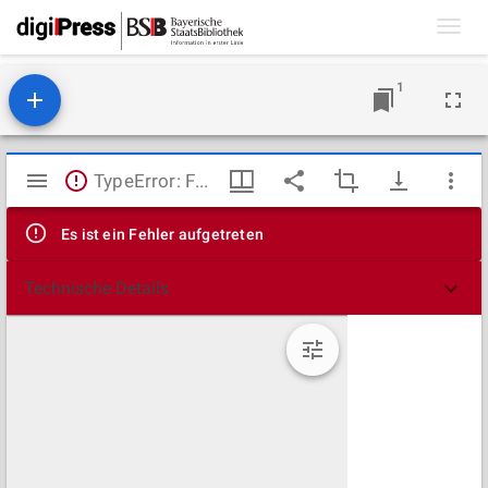
Toggl
navig
1
Mirador
TypeError: Failed to fetch
Viewer
Es ist ein Fehler aufgetreten
Technische Details