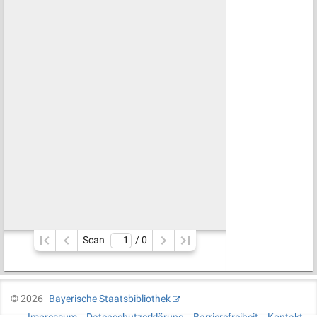
Scan
/ 
0
©
2026
Bayerische Staatsbibliothek
Impressum
Datenschutzerklärung
Barrierefreiheit
Kontakt