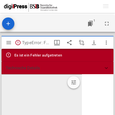
Toggl
navig
1
Mirador
TypeError: Failed to fetch
Viewer
Es ist ein Fehler aufgetreten
Technische Details