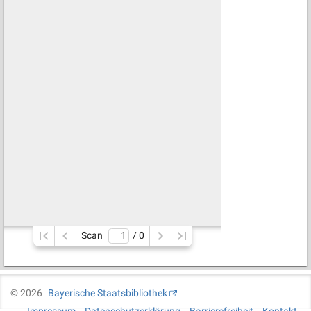
Scan
/ 
0
©
2026
Bayerische Staatsbibliothek
Impressum
Datenschutzerklärung
Barrierefreiheit
Kontakt