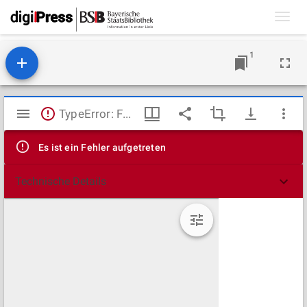
Toggl
navig
1
Mirador
TypeError: Failed to fetch
Viewer
Es ist ein Fehler aufgetreten
Technische Details