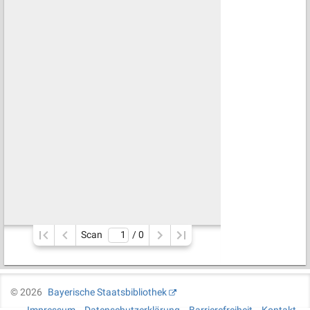
Scan
/ 
0
©
2026
Bayerische Staatsbibliothek
Impressum
Datenschutzerklärung
Barrierefreiheit
Kontakt