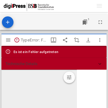
Toggl
navig
1
Mirador
TypeError: Failed to fetch
Viewer
Es ist ein Fehler aufgetreten
Technische Details