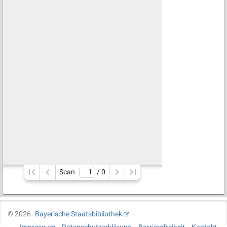
Scan
/ 
0
©
2026
Bayerische Staatsbibliothek
Impressum
Datenschutzerklärung
Barrierefreiheit
Kontakt