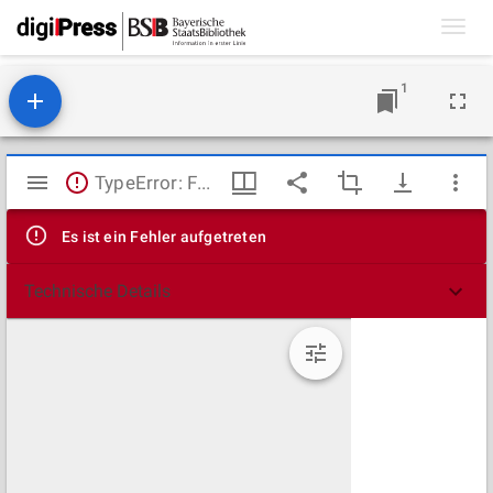
Toggl
navig
1
Mirador
TypeError: Failed to fetch
Viewer
Es ist ein Fehler aufgetreten
Technische Details