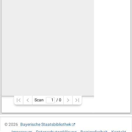
Scan
/ 
0
©
2026
Bayerische Staatsbibliothek
Impressum
Datenschutzerklärung
Barrierefreiheit
Kontakt