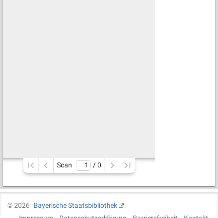
Scan
/ 
0
©
2026
Bayerische Staatsbibliothek
Impressum
Datenschutzerklärung
Barrierefreiheit
Kontakt