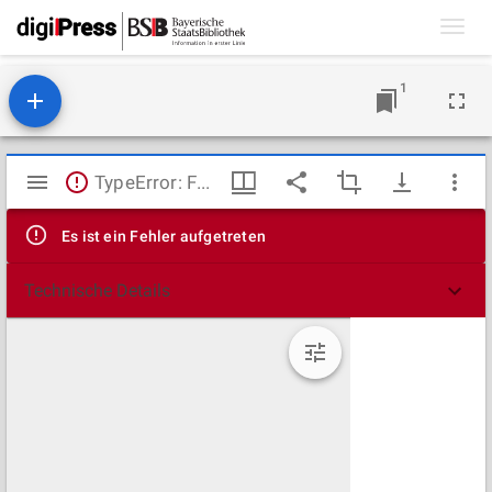
Toggl
navig
1
Mirador
TypeError: Failed to fetch
Viewer
Es ist ein Fehler aufgetreten
Technische Details