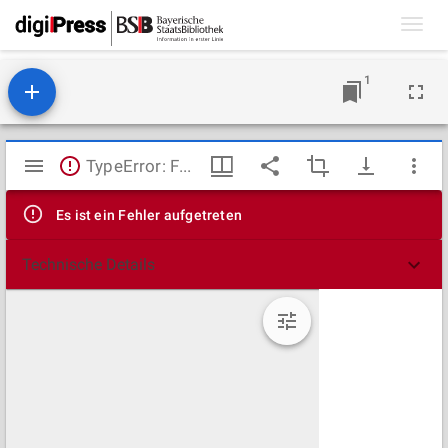
Toggl
navig
1
Mirador
TypeError: Failed to fetch
Viewer
Es ist ein Fehler aufgetreten
Technische Details