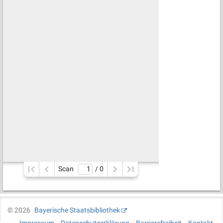
Scan
/ 
0
©
2026
Bayerische Staatsbibliothek
Impressum
Datenschutzerklärung
Barrierefreiheit
Kontakt