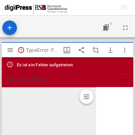
Toggl
navig
1
Mirador
TypeError: Failed to fetch
Viewer
Es ist ein Fehler aufgetreten
Technische Details