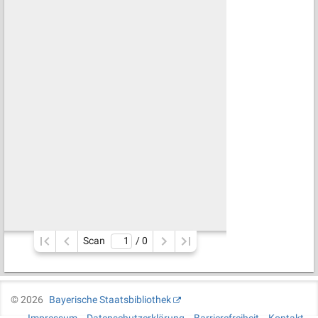
Scan
/ 
0
©
2026
Bayerische Staatsbibliothek
Impressum
Datenschutzerklärung
Barrierefreiheit
Kontakt