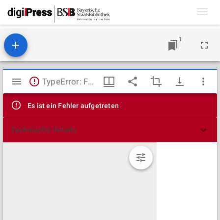
Toggl
navig
1
Mirador
TypeError: Failed to fetch
Viewer
Es ist ein Fehler aufgetreten
Technische Details