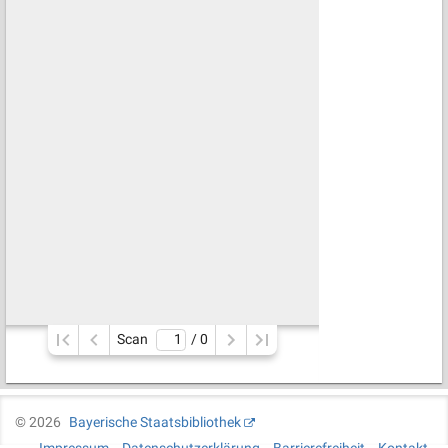
Scan
/ 
0
©
2026
Bayerische Staatsbibliothek
Impressum
Datenschutzerklärung
Barrierefreiheit
Kontakt