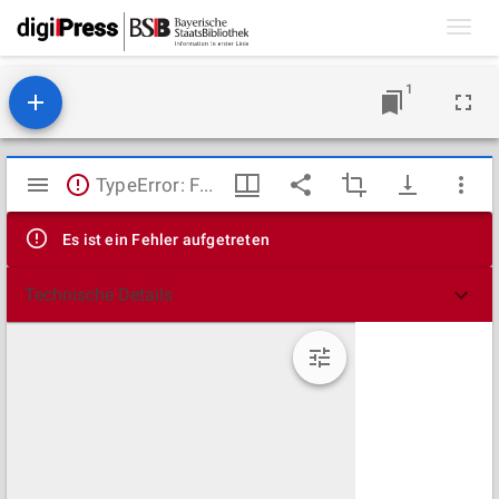
Toggl
navig
1
Mirador
TypeError: Failed to fetch
Viewer
Es ist ein Fehler aufgetreten
Technische Details