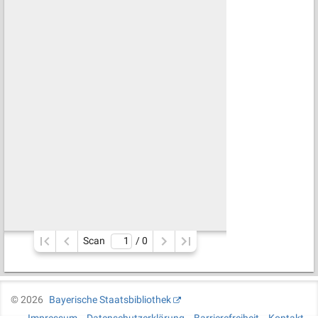
Scan
/ 
0
©
2026
Bayerische Staatsbibliothek
Impressum
Datenschutzerklärung
Barrierefreiheit
Kontakt