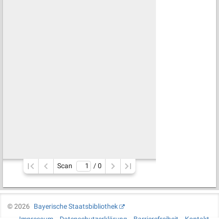
Scan
/ 
0
©
2026
Bayerische Staatsbibliothek
Impressum
Datenschutzerklärung
Barrierefreiheit
Kontakt