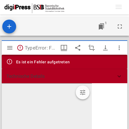
Toggl
navig
1
Mirador
TypeError: Failed to fetch
Viewer
Es ist ein Fehler aufgetreten
Technische Details