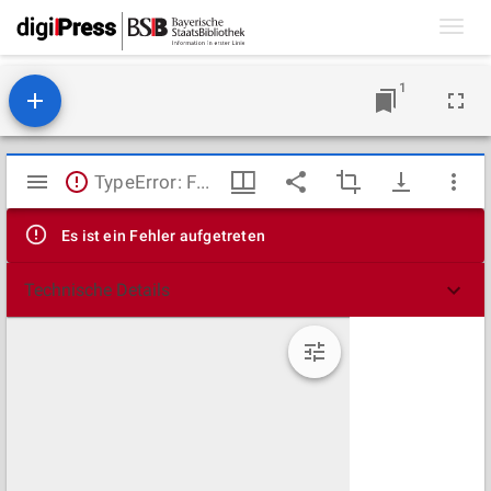
Toggl
navig
1
Mirador
TypeError: Failed to fetch
Viewer
Es ist ein Fehler aufgetreten
Technische Details