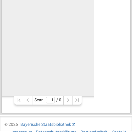
Scan
/ 
0
©
2026
Bayerische Staatsbibliothek
Impressum
Datenschutzerklärung
Barrierefreiheit
Kontakt