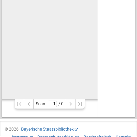
Scan
/ 
0
©
2026
Bayerische Staatsbibliothek
Impressum
Datenschutzerklärung
Barrierefreiheit
Kontakt