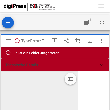
Toggl
navig
1
Mirador
TypeError: Failed to fetch
Viewer
Es ist ein Fehler aufgetreten
Technische Details