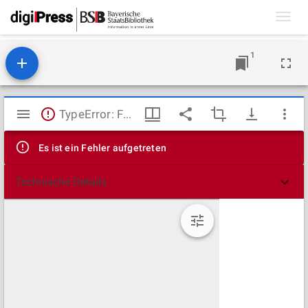
Toggl
navig
1
Mirador
TypeError: Failed to fetch
Viewer
Es ist ein Fehler aufgetreten
Technische Details