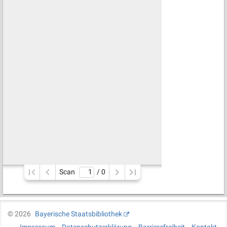
Scan
/ 
0
©
2026
Bayerische Staatsbibliothek
Impressum
Datenschutzerklärung
Barrierefreiheit
Kontakt