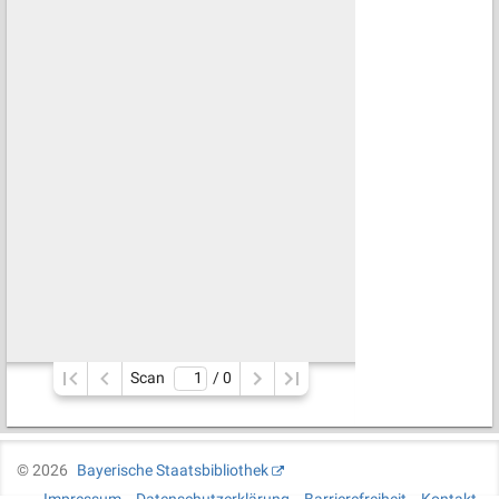
Scan
/ 
0
©
2026
Bayerische Staatsbibliothek
Impressum
Datenschutzerklärung
Barrierefreiheit
Kontakt