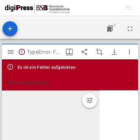
Toggl
navig
1
Mirador
TypeError: Failed to fetch
Viewer
Es ist ein Fehler aufgetreten
Technische Details