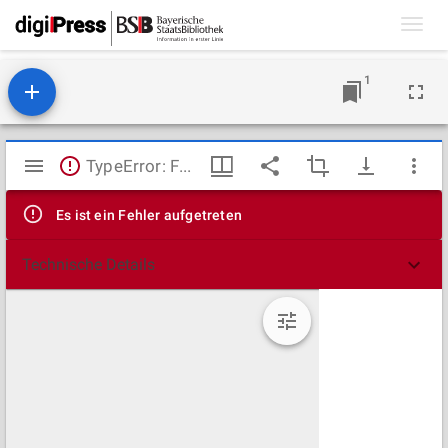
Toggl
navig
1
Mirador
TypeError: Failed to fetch
Viewer
Es ist ein Fehler aufgetreten
Technische Details