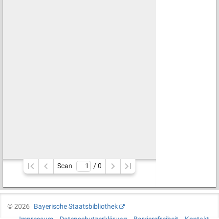
Scan
/ 
0
©
2026
Bayerische Staatsbibliothek
Impressum
Datenschutzerklärung
Barrierefreiheit
Kontakt