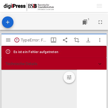
Toggl
navig
1
Mirador
TypeError: Failed to fetch
Viewer
Es ist ein Fehler aufgetreten
Technische Details