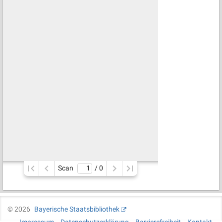
Scan
/ 
0
©
2026
Bayerische Staatsbibliothek
Impressum
Datenschutzerklärung
Barrierefreiheit
Kontakt