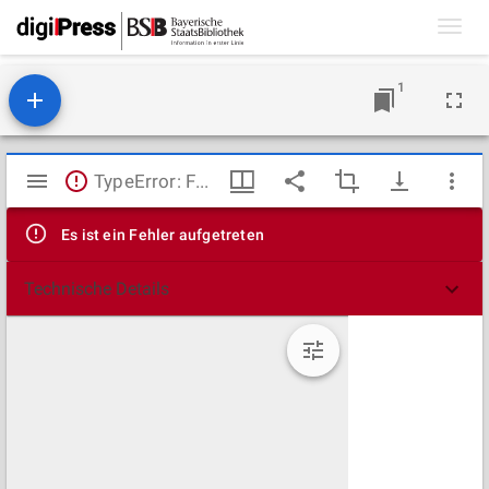
Toggl
navig
1
Mirador
TypeError: Failed to fetch
Viewer
Es ist ein Fehler aufgetreten
Technische Details