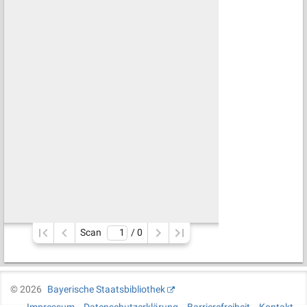
Scan
/ 
0
©
2026
Bayerische Staatsbibliothek
Impressum
Datenschutzerklärung
Barrierefreiheit
Kontakt