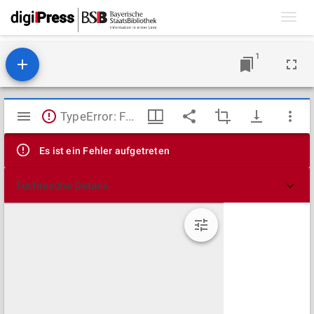
Toggl
navig
1
Mirador
TypeError: Failed to fetch
Viewer
Es ist ein Fehler aufgetreten
Technische Details