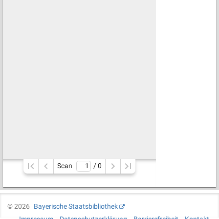
Scan
/ 
0
©
2026
Bayerische Staatsbibliothek
Impressum
Datenschutzerklärung
Barrierefreiheit
Kontakt