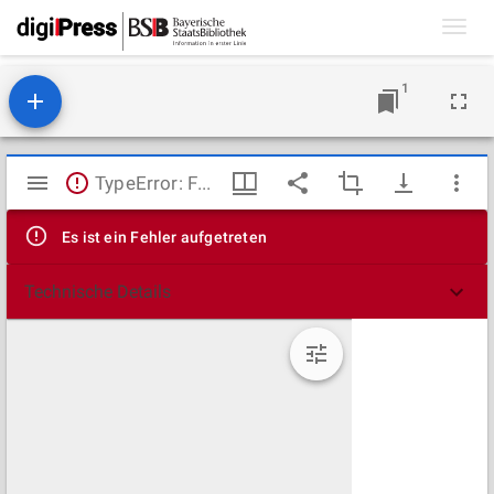
Toggl
navig
1
Mirador
TypeError: Failed to fetch
Viewer
Es ist ein Fehler aufgetreten
Technische Details