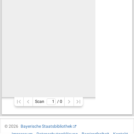
Scan
/ 
0
©
2026
Bayerische Staatsbibliothek
Impressum
Datenschutzerklärung
Barrierefreiheit
Kontakt