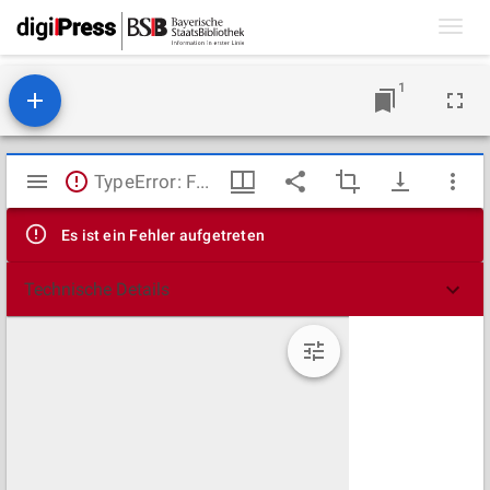
Toggl
navig
1
Mirador
TypeError: Failed to fetch
Viewer
Es ist ein Fehler aufgetreten
Technische Details