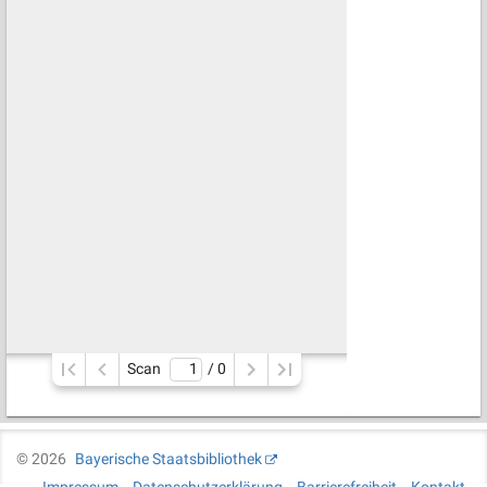
Scan
/ 
0
©
2026
Bayerische Staatsbibliothek
Impressum
Datenschutzerklärung
Barrierefreiheit
Kontakt